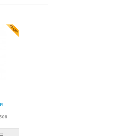
ки
508