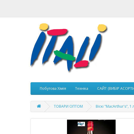
Побутова Хімія
Техніка
САЙТ (ВИБІР АСОРТ
ТОВАРИ ОПТОМ
Віскі "MacArthur's", 1 