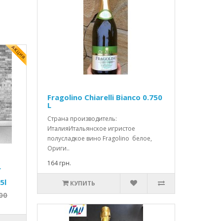
Fragolino Chiarelli Bianco 0.750
L
Страна производитель:
ИталияИтальянское игристое
полусладкое вино Fragolino белое,
Ориги..
164 грн.
L
5l
КУПИТЬ
00