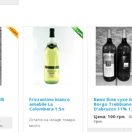
lli
Frizzantino bianco
Вино біле сухе I
amabile La
Borgo Trebbiano
Colombara 1.5л
D'abruzzo 11% 1.
Цена: 100 грн.
2
.
Остаток на складе: товара
грн.
н.
много