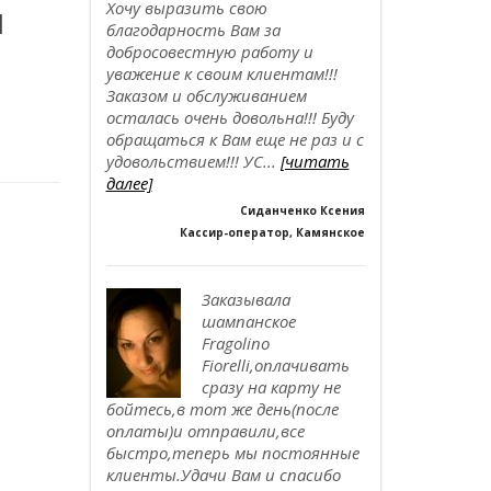
л
Хочу выразить свою
благодарность Вам за
добросовестную работу и
уважение к своим клиентам!!!
Заказом и обслуживанием
осталась очень довольна!!! Буду
обращаться к Вам еще не раз и с
удовольствием!!! УС...
[читать
далее]
Сиданченко Ксения
Кассир-оператор, Камянское
Заказывала
шампанское
Fragolino
Fiorelli,оплачивать
сразу на карту не
бойтесь,в тот же день(после
оплаты)и отправили,все
быстро,теперь мы постоянные
клиенты.Удачи Вам и спасибо