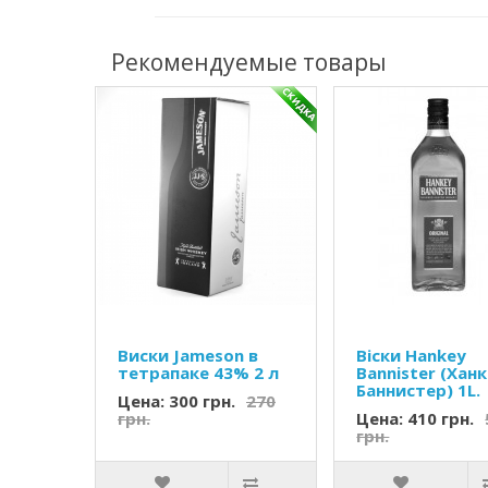
Рекомендуемые товары
Виски Jameson в
Віски Hankey
тетрапаке 43% 2 л
Bannister (Хан
Баннистер) 1L.
Цена: 300 грн.
270
грн.
Цена: 410 грн.
грн.