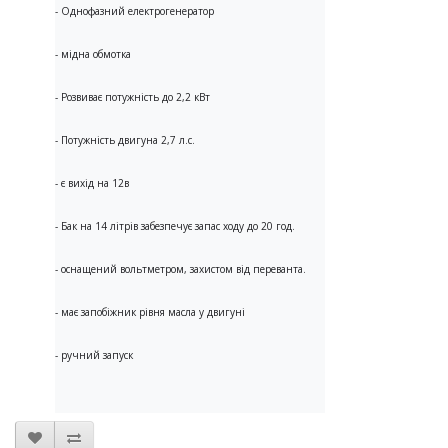
- Однофазний електрогенератор

- мідна обмотка

- Розвиває потужність до 2,2 кВт

- Потужність двигуна 2,7 л.с.

- є вихід на 12в

- Бак на 14 літрів забезпечує запас ходу до 20 год.

- оснащений вольтметром, захистом від переванта.

- має запобіжник рівня масла у двигуні

- ручний запуск