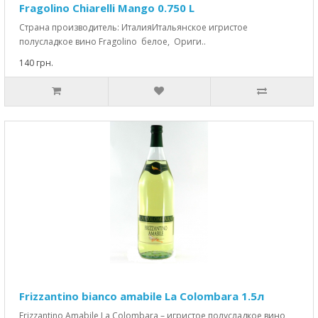
Fragolino Chiarelli Mango 0.750 L
Страна производитель: ИталияИтальянское игристое
полусладкое вино Fragolino белое, Ориги..
140 грн.
Frizzantino bianco amabile La Colombara 1.5л
Frizzantino Amabile La Colombara – игристое полусладкое вино