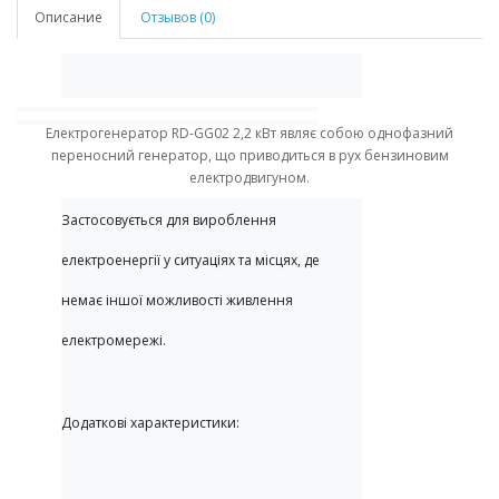
Описание
Отзывов (0)
Електрогенератор RD-GG02 2,2 кВт являє собою однофазний
переносний генератор, що приводиться в рух бензиновим
електродвигуном.
Застосовується для вироблення 
електроенергії у ситуаціях та місцях, де 
немає іншої можливості живлення 
електромережі.
Додаткові характеристики: