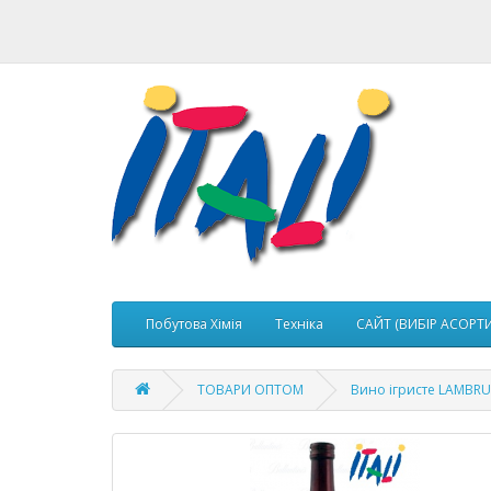
Побутова Хімія
Техніка
САЙТ (ВИБІР АСОРТ
ТОВАРИ ОПТОМ
Вино ігристе LAMBR