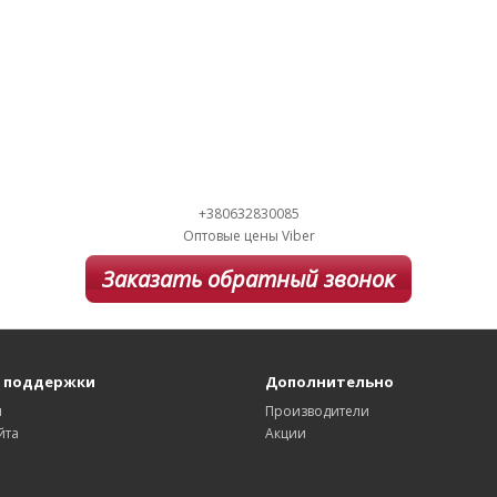
+380632830085
Оптовые цены Viber
Заказать обратный звонок
 поддержки
Дополнительно
ы
Производители
йта
Акции