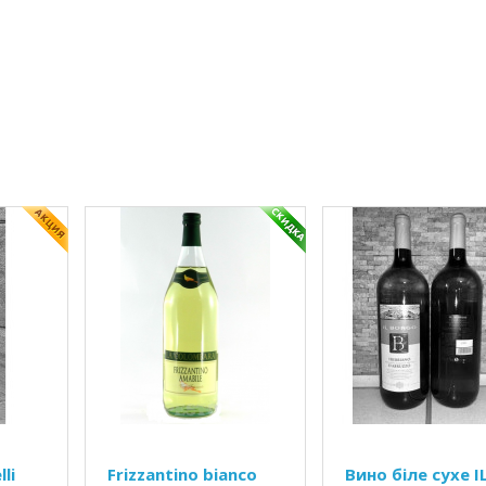
lli
Frizzantino bianco
Вино біле сухе I