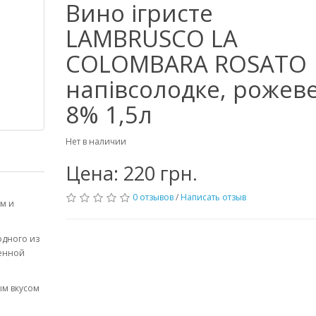
Вино ігристе
LAMBRUSCO LA
COLOMBARA ROSATO
напівсолодке, рожев
8% 1,5л
Нет в наличии
Цена: 220 грн.
0 отзывов
/
Написать отзыв
ом и
одного из
менной
ым вкусом