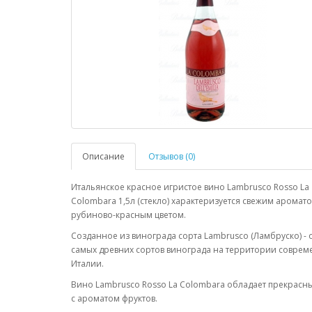
Описание
Отзывов (0)
Итальянское красное игристое вино Lambrusco Rosso La
Colombara 1,5л (стекло) характеризуется свежим аромат
рубиново-красным цветом.
Созданное из винограда сорта Lambrusco (Ламбруско) - 
самых древних сортов винограда на территории совре
Италии.
Вино Lambrusco Rosso La Colombara обладает прекрасн
с ароматом фруктов.