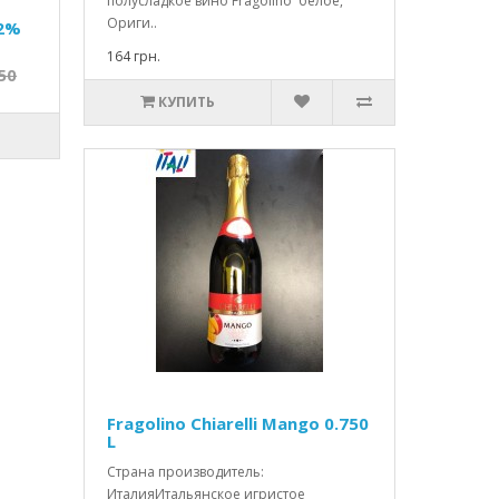
полусладкое вино Fragolino белое,
Ориги..
12%
164 грн.
50
КУПИТЬ
Fragolino Chiarelli Mango 0.750
L
Страна производитель:
ИталияИтальянское игристое