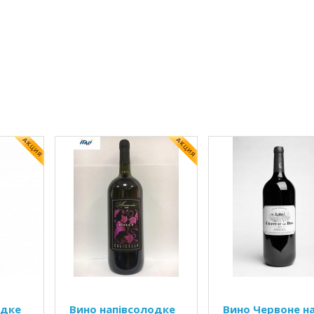
одке
Вино напівсолодке
Вино Червоне на