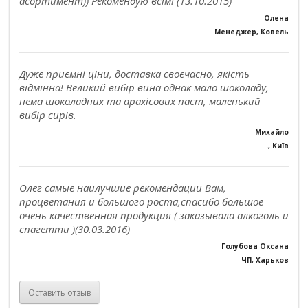
асортимент)) Рекомендую всім! (13.10.2015)
Олена
Менеджер, Ковель
Дуже приємні ціни, доставка своєчасно, якість
відмінна! Великий вибір вина однак мало шоколаду,
нема шоколадних та арахісових паст, маленький
вибір сирів.
Михайло
., Київ
Олег самые наилучшие рекомендации Вам,
процветания и большого роста,спасибо большое-
очень качественная продукция ( заказывала алкоголь и
спагетти )(30.03.2016)
Голубова Оксана
ЧП, Харьков
Оставить отзыв