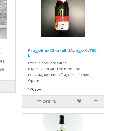
Fragolino Chiarelli Mango 0.750
L
L
5l
Страна производитель:
00
ИталияИтальянское игристое
полусладкое вино Fragolino белое,
Ориги..
140 грн.
КУПИТЬ