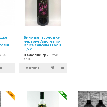
одке
Вино напівсолодке
червоне Amore mio
Італія
Dolce Calicella Італія
1,5 л
250
Цена: 180 грн.
250
грн.
КУПИТЬ