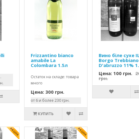
lli
Frizzantino bianco
Вино біле сухе I
amabile La
Borgo Trebbiano
Colombara 1.5л
D'abruzzo 11% 1.
Цена: 100 грн.
2
.
Остаток на складе: товара
грн.
н.
много
Цена: 300 грн.
от 6 и более 230 грн.
КУПИТЬ