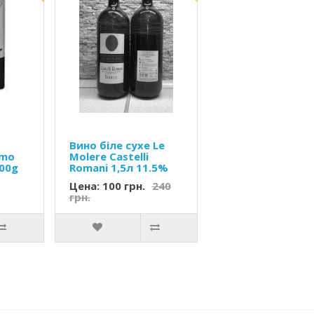
Вино біле сухе Le
omo
Molere Castelli
500g
Romani 1,5л 11.5%
Цена: 100 грн.
240
грн.