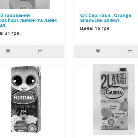
ій газований
Сік Capri Sun , Orange
paChups лимон та лайм
апельсин 200мл
мл
Цена: 16 грн.
: 31 грн.