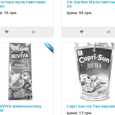
 Fortuna мультивітамін
Сік Garden Мультивітам
мл
2л
: 15 грн.
Цена: 55 грн.
 RIVIVA wieloowocowy
Capri Sun Ice Tea персик
ml
Цена: 17 грн.