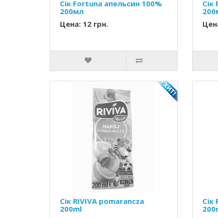
Сік Fortuna апельсин 100%
Сік
200мл
200
Цена: 12 грн.
Цена
Сік RIVIVA pomarancza
Сік
200ml
200