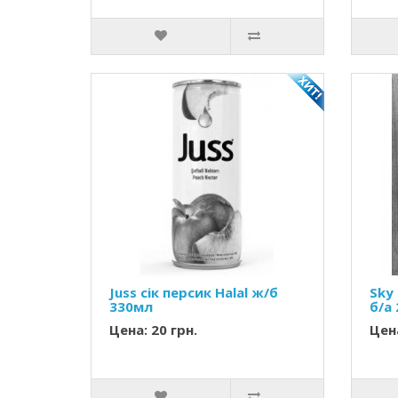
Juss сік персик Halal ж/б
Sky 
330мл
б/а
Цена: 20 грн.
Цена