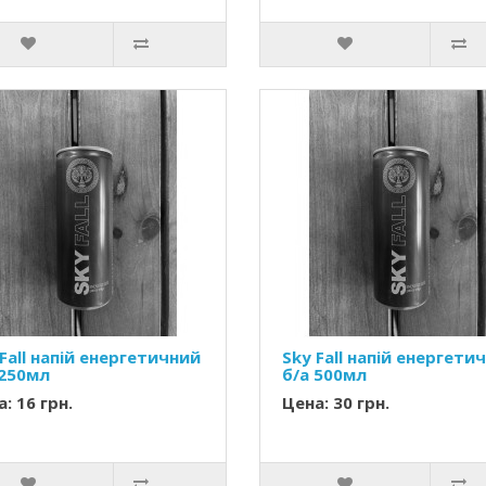
Fall напій енергетичний
Sky Fall напій енергети
 250мл
б/а 500мл
: 16 грн.
Цена: 30 грн.