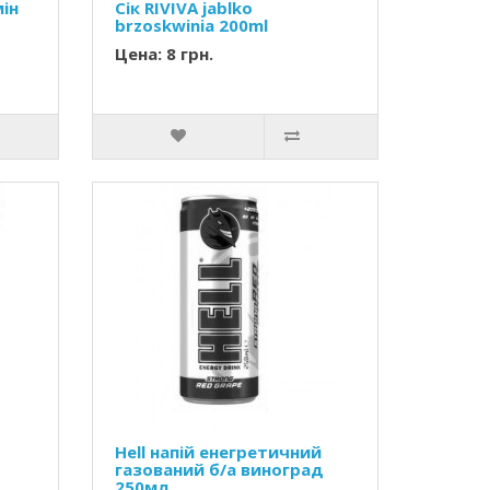
ін
Сік RIVIVA jablko
brzoskwinia 200ml
Цена: 8 грн.
Hell напій енегретичний
газований б/а виноград
250мл