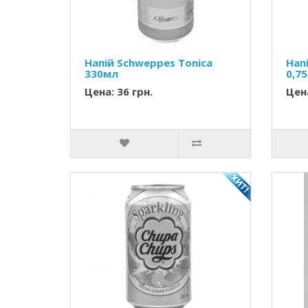
Напій Schweppes Tonica
Нап
330мл
0,7
Цена: 36 грн.
Цена