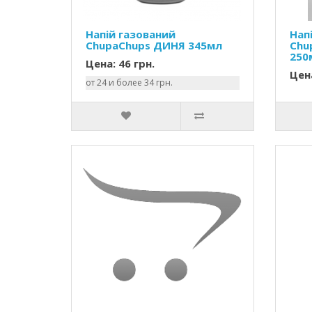
Напій газований
Нап
ChupaChups ДИНЯ 345мл
Chu
250
Цена: 46 грн.
Цена
от 24 и более 34 грн.