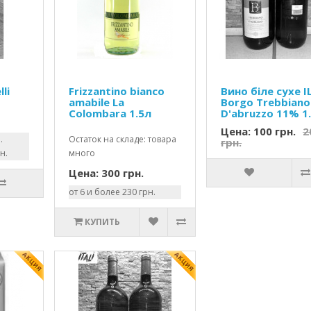
lli
Frizzantino bianco
Вино біле сухе I
amabile La
Borgo Trebbiano
Colombara 1.5л
D'abruzzo 11% 1.
Цена: 100 грн.
2
.
Остаток на складе: товара
грн.
н.
много
Цена: 300 грн.
от 6 и более 230 грн.
КУПИТЬ