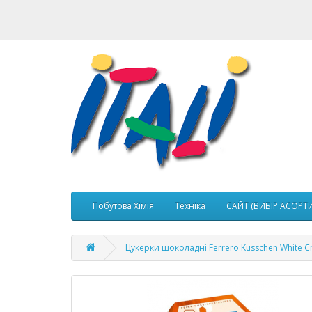
Побутова Хімія
Техніка
САЙТ (ВИБІР АСОРТ
Цукерки шоколадні Ferrero Kusschen White Cr