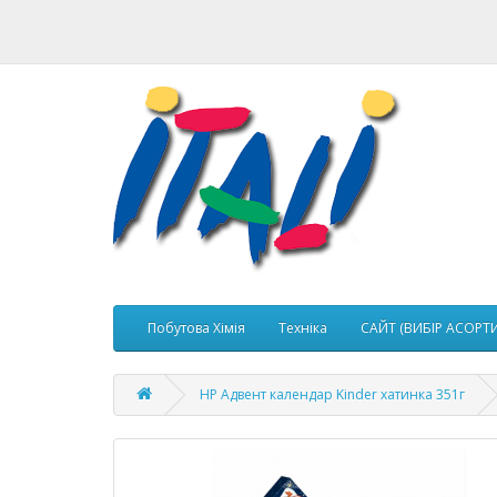
Побутова Хімія
Техніка
САЙТ (ВИБІР АСОРТ
НР Адвент календар Kinder хатинка 351г