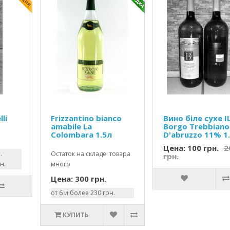
lli
Frizzantino bianco
Вино біле сухе I
amabile La
Borgo Trebbiano
Colombara 1.5л
D'abruzzo 11% 1.
Цена: 100 грн.
2
.
Остаток на складе: товара
грн.
н.
много
Цена: 300 грн.
от 6 и более 230 грн.
КУПИТЬ