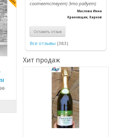
соответствует) Это радует)
Маслова Инна
Крановщик, Харков
Оставить отзыв
Все отзывы
(383)
Хит продаж
L
5l
00