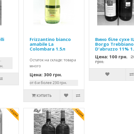
lli
Frizzantino bianco
Вино біле сухе I
amabile La
Borgo Trebbiano
Colombara 1.5л
D'abruzzo 11% 1.
Цена: 100 грн.
2
.
Остаток на складе: товара
грн.
н.
много
Цена: 300 грн.
от 6 и более 230 грн.
КУПИТЬ