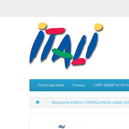
Побутова Хімія
Техніка
САЙТ (ВИБІР АСОРТ
Макарони BARILLA CANNELLONI без яйця, 25