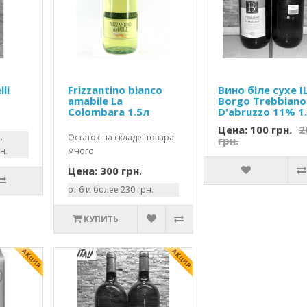
lli
Frizzantino bianco
Вино біле сухе I
amabile La
Borgo Trebbiano
Colombara 1.5л
D'abruzzo 11% 1.
Цена: 100 грн.
2
.
Остаток на складе: товара
грн.
н.
много
Цена: 300 грн.
от 6 и более 230 грн.
КУПИТЬ