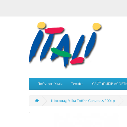
Побутова Хімія
Техніка
САЙТ (ВИБІР АСОРТ
Шоколад Milka Toffee Ganznuss 300 гр