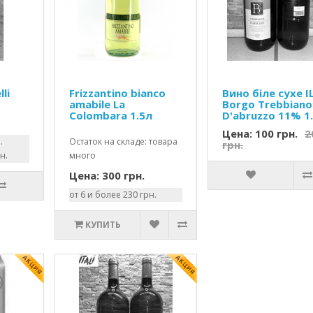
lli
Frizzantino bianco
Вино біле сухе I
amabile La
Borgo Trebbiano
Colombara 1.5л
D'abruzzo 11% 1.
Цена: 100 грн.
2
.
Остаток на складе: товара
грн.
н.
много
Цена: 300 грн.
от 6 и более 230 грн.
КУПИТЬ