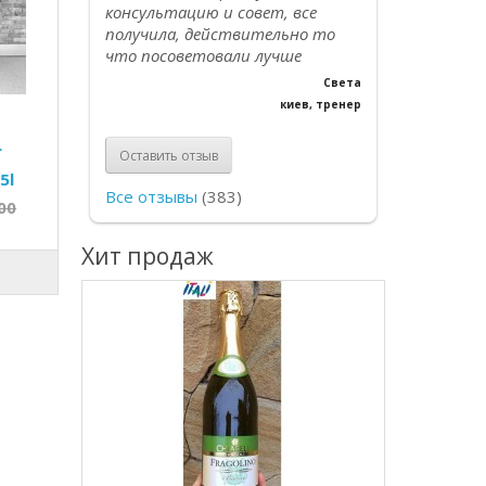
консультацию и совет, все
получила, действительно то
что посоветовали лучше
Света
киев, тренер
L
Оставить отзыв
5l
Все отзывы
(383)
00
Хит продаж