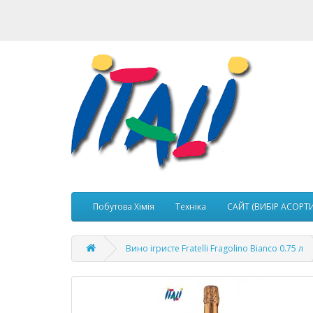
Побутова Хімія
Техніка
САЙТ (ВИБІР АСОРТ
Вино ігристе Fratelli Fragolino Bianco 0.75 л