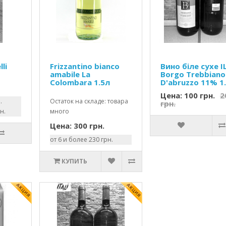
lli
Frizzantino bianco
Вино біле сухе I
amabile La
Borgo Trebbiano
Colombara 1.5л
D'abruzzo 11% 1.
Цена: 100 грн.
2
.
Остаток на складе: товара
грн.
н.
много
Цена: 300 грн.
от 6 и более 230 грн.
КУПИТЬ