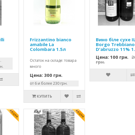
lli
Frizzantino bianco
Вино біле сухе I
amabile La
Borgo Trebbiano
Colombara 1.5л
D'abruzzo 11% 1.
Цена: 100 грн.
2
.
Остаток на складе: товара
грн.
н.
много
Цена: 300 грн.
от 6 и более 230 грн.
КУПИТЬ