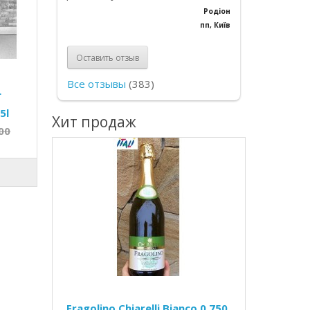
Родіон
пп, Київ
Оставить отзыв
Все отзывы
(383)
L
5l
Хит продаж
00
Fragolino Chiarelli Bianco 0.750